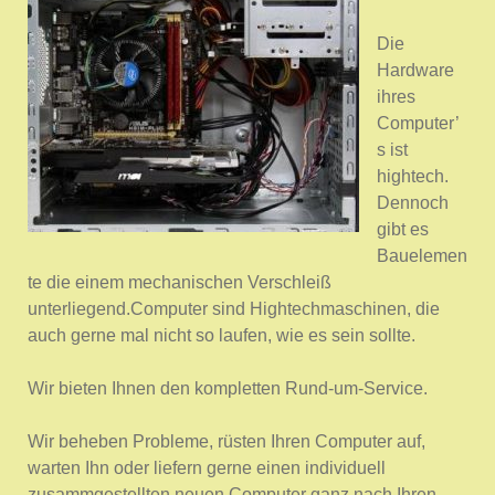
Die
Hardware
ihres
Computer’
s ist
hightech.
Dennoch
gibt es
Bauelemen
te die einem mechanischen Verschleiß
unterliegend.Computer sind Hightechmaschinen, die
auch gerne mal nicht so laufen, wie es sein sollte.
Wir bieten Ihnen den kompletten Rund-um-Service.
Wir beheben Probleme, rüsten Ihren Computer auf,
warten Ihn oder liefern gerne einen individuell
zusammgestellten neuen Computer ganz nach Ihren