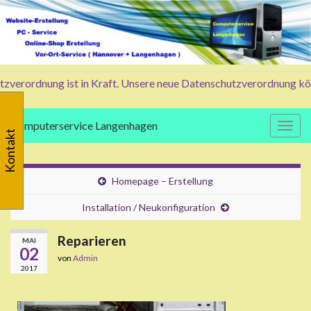
verordnung ist in Kraft. Unsere neue Datenschutzverordnung könne
Computerservice Langenhagen
Navig
Kontakt
Homepage – Erstellung
Installation / Neukonfiguration
Reparieren
MAI
02
von
Admin
2017