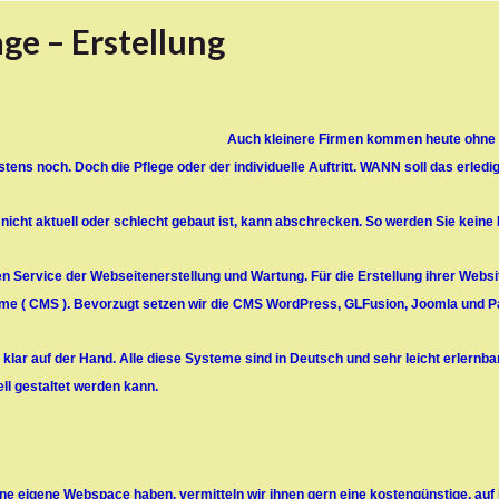
e – Erstellung
Auch kleinere Firmen kommen heute ohne 
stens noch. Doch die Pflege oder der individuelle Auftritt. WANN soll das erled
nicht aktuell oder schlecht gebaut ist, kann abschrecken. So werden Sie kein
den Service der Webseitenerstellung und Wartung. Für die Erstellung ihrer Webs
 ( CMS ). Bevorzugt setzen wir die CMS WordPress, GLFusion, Joomla und Pa
er klar auf der Hand. Alle diese Systeme sind in Deutsch und sehr leicht erlernba
ll gestaltet werden kann.
ine eigene Webspace haben, vermitteln wir ihnen gern eine kostengünstige, au