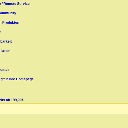
 / Remote Service
Community
n Produkten
e
gbarkeit
llation
Domain
g für ihre Homepage
ts ab 199,00€