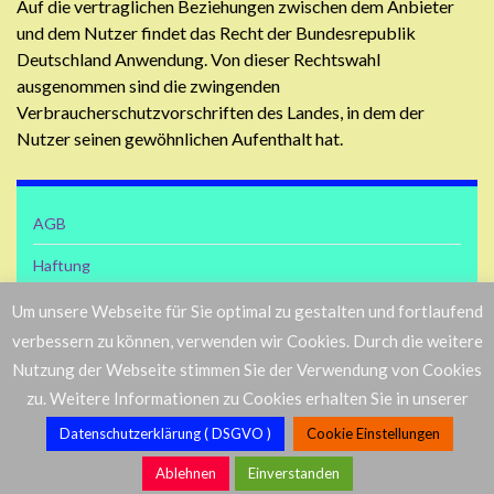
Auf die vertraglichen Beziehungen zwischen dem Anbieter
und dem Nutzer findet das Recht der Bundesrepublik
Deutschland Anwendung. Von dieser Rechtswahl
ausgenommen sind die zwingenden
Verbraucherschutzvorschriften des Landes, in dem der
Nutzer seinen gewöhnlichen Aufenthalt hat.
AGB
Haftung
Impressum
Um unsere Webseite für Sie optimal zu gestalten und fortlaufend
verbessern zu können, verwenden wir Cookies. Durch die weitere
Nutzungsbedingungen
Nutzung der Webseite stimmen Sie der Verwendung von Cookies
zu. Weitere Informationen zu Cookies erhalten Sie in unserer
Datenschutzerklärung ( DSGVO )
Cookie Einstellungen
© 2026 Computerservice Langenhagen.
Ablehnen
Einverstanden
Gemacht mit
von
Graphene Themes
.