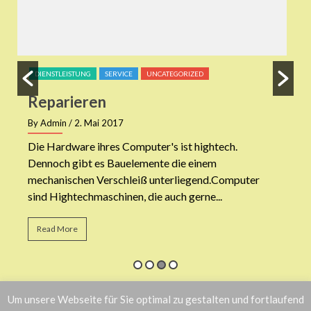
DIENSTLEISTUNG
SERVICE
UNCATEGORIZED
Reparieren
By Admin
/ 2. Mai 2017
B
Die Hardware ihres Computer's ist hightech.
A
Dennoch gibt es Bauelemente die einem
H
mechanischen Verschleiß unterliegend.Computer
E
sind Hightechmaschinen, die auch gerne...
Read More
Um unsere Webseite für Sie optimal zu gestalten und fortlaufend
BESUCHERZÄHLER