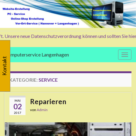
. Unsere neue Datenschutzverordnung können und sollten Sie hier 
Computerservice Langenhagen
Navig
Kontakt
KATEGORIE:
SERVICE
Reparieren
MAI
02
von
Admin
2017